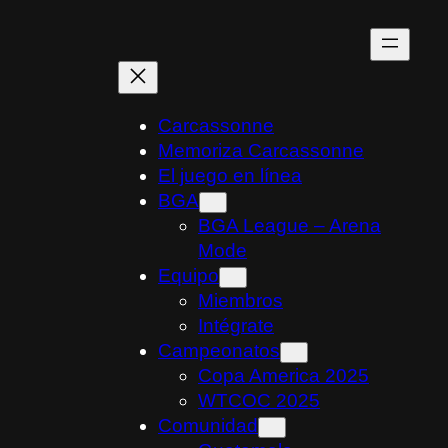
Skip
to
content
Carcassonne
Memoriza Carcassonne
El juego en línea
BGA
BGA League – Arena
Mode
Equipo
Miembros
Intégrate
Campeonatos
Copa America 2025
WTCOC 2025
Comunidad